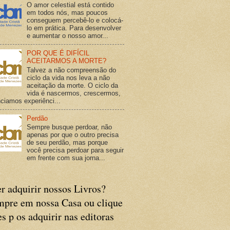
O amor celestial está contido
em todos nós, mas poucos
conseguem percebê-lo e colocá-
lo em prática. Para desenvolver
e aumentar o nosso amor...
POR QUE É DIFÍCIL
ACEITARMOS A MORTE?
Talvez a não compreensão do
ciclo da vida nos leva a não
aceitação da morte. O ciclo da
vida é nascermos, crescermos,
ciamos experiênci...
Perdão
Sempre busque perdoar, não
apenas por que o outro precisa
de seu perdão, mas porque
você precisa perdoar para seguir
em frente com sua jorna...
r adquirir nossos Livros?
pre em nossa Casa ou clique
es p os adquirir nas editoras