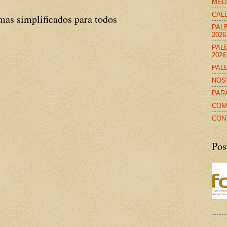
MED
CALE
 simplificados para todos
PALE
2026
PALE
2026
PALE
NOS
PAR
COM
CON
Pos