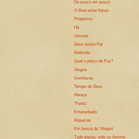
De pouco em pouco
O Bem-estar futuro
Progresso
Há
Semear
Deus nosso Pai
Reflexão
Qual o preço da Paz?
Alegria
Gentilezas
Tempo de Deus
Abraço
“Partiu”
Emaranhado
Riquezas
Em busca da “Alegria”
Tudo passa, tudo se ilumina