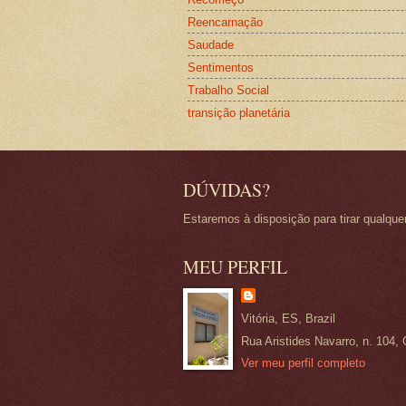
Reencarnação
Saudade
Sentimentos
Trabalho Social
transição planetária
DÚVIDAS?
Estaremos à disposição para tirar qualque
MEU PERFIL
Vitória, ES, Brazil
Rua Aristides Navarro, n. 104, 
Ver meu perfil completo