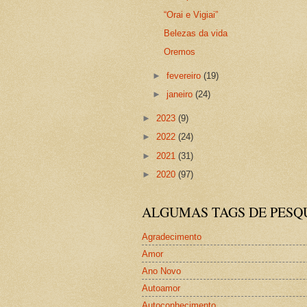
“Orai e Vigiai”
Belezas da vida
Oremos
►
fevereiro
(19)
►
janeiro
(24)
►
2023
(9)
►
2022
(24)
►
2021
(31)
►
2020
(97)
ALGUMAS TAGS DE PESQ
Agradecimento
Amor
Ano Novo
Autoamor
Autoconhecimento