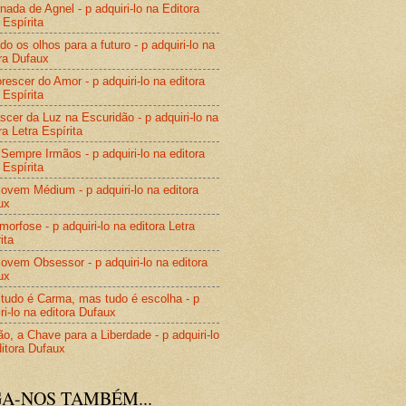
nada de Agnel - p adquiri-lo na Editora
 Espírita
do os olhos para a futuro - p adquiri-lo na
ra Dufaux
rescer do Amor - p adquiri-lo na editora
 Espírita
cer da Luz na Escuridão - p adquiri-lo na
ra Letra Espírita
Sempre Irmãos - p adquiri-lo na editora
 Espírita
vem Médium - p adquiri-lo na editora
ux
orfose - p adquiri-lo na editora Letra
ita
vem Obsessor - p adquiri-lo na editora
ux
tudo é Carma, mas tudo é escolha - p
ri-lo na editora Dufaux
o, a Chave para a Liberdade - p adquiri-lo
itora Dufaux
GA-NOS TAMBÉM...