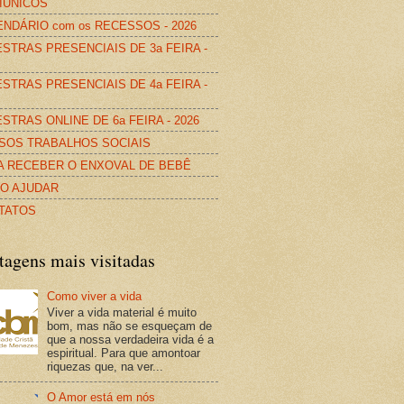
IÚNICOS
NDÁRIO com os RECESSOS - 2026
STRAS PRESENCIAIS DE 3a FEIRA -
STRAS PRESENCIAIS DE 4a FEIRA -
STRAS ONLINE DE 6a FEIRA - 2026
SOS TRABALHOS SOCIAIS
A RECEBER O ENXOVAL DE BEBÊ
O AJUDAR
TATOS
tagens mais visitadas
Como viver a vida
Viver a vida material é muito
bom, mas não se esqueçam de
que a nossa verdadeira vida é a
espiritual. Para que amontoar
riquezas que, na ver...
O Amor está em nós