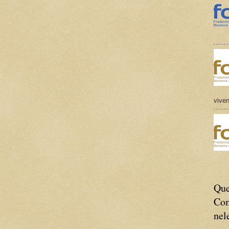
viven
Que
Com
nel