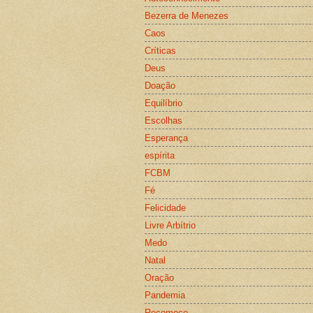
Bezerra de Menezes
Caos
Críticas
Deus
Doação
Equilíbrio
Escolhas
Esperança
espírita
FCBM
Fé
Felicidade
Livre Arbítrio
Medo
Natal
Oração
Pandemia
Recomeço