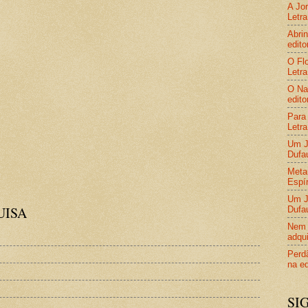
A Jor
Letra
Abrin
edito
O Flo
Letra
O Nas
edito
Para 
Letra
Um Jo
Dufa
Metam
Espír
Um Jo
UISA
Dufa
Nem 
adqui
Perdã
na ed
SI