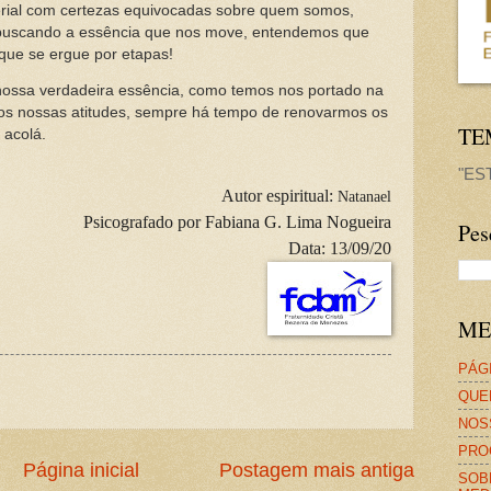
erial com certezas equivocadas sobre quem somos,
 buscando a essência que nos move, entendemos que
que se ergue por etapas!
ossa verdadeira essência, como temos nos portado na
os nossas atitudes, sempre há tempo de renovarmos os
TE
 acolá.
"ES
Autor espiritual:
Natanael
Psicografado por
Fabiana G. Lima Nogueira
Pes
Data:
13/09/20
ME
PÁGI
QUE
NOS
PRO
Página inicial
Postagem mais antiga
SOB