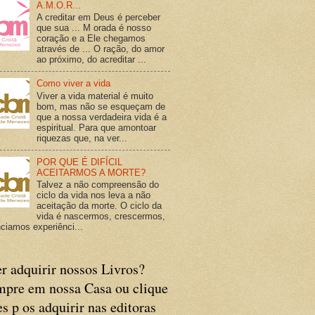
A.M.O.R...
A creditar em Deus é perceber
que sua ... M orada é nosso
coração e a Ele chegamos
através de ... O ração, do amor
ao próximo, do acreditar ...
Como viver a vida
Viver a vida material é muito
bom, mas não se esqueçam de
que a nossa verdadeira vida é a
espiritual. Para que amontoar
riquezas que, na ver...
POR QUE É DIFÍCIL
ACEITARMOS A MORTE?
Talvez a não compreensão do
ciclo da vida nos leva a não
aceitação da morte. O ciclo da
vida é nascermos, crescermos,
ciamos experiênci...
r adquirir nossos Livros?
pre em nossa Casa ou clique
es p os adquirir nas editoras