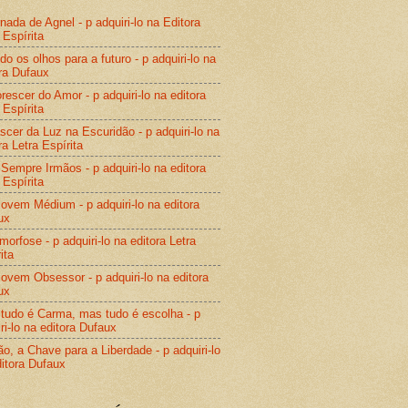
nada de Agnel - p adquiri-lo na Editora
 Espírita
do os olhos para a futuro - p adquiri-lo na
ra Dufaux
rescer do Amor - p adquiri-lo na editora
 Espírita
cer da Luz na Escuridão - p adquiri-lo na
ra Letra Espírita
Sempre Irmãos - p adquiri-lo na editora
 Espírita
vem Médium - p adquiri-lo na editora
ux
orfose - p adquiri-lo na editora Letra
ita
vem Obsessor - p adquiri-lo na editora
ux
tudo é Carma, mas tudo é escolha - p
ri-lo na editora Dufaux
o, a Chave para a Liberdade - p adquiri-lo
itora Dufaux