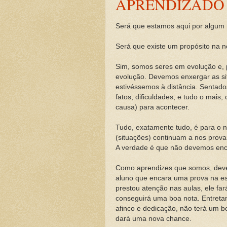
APRENDIZADO
Será que estamos aqui por algum
Será que existe um propósito na n
Sim, somos seres em evolução e, p
evolução. Devemos enxergar as sit
estivéssemos à distância. Sentad
fatos, dificuldades, e tudo o mais
causa) para acontecer.
Tudo, exatamente tudo, é para o 
(situações) continuam a nos provar
A verdade é que não devemos enca
Como aprendizes que somos, deve
aluno que encara uma prova na esc
prestou atenção nas aulas, ele fa
conseguirá uma boa nota. Entretan
afinco e dedicação, não terá um b
dará uma nova chance.