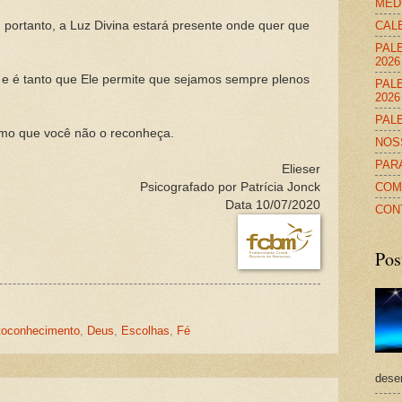
MED
CALE
, portanto, a Luz Divina estará presente onde quer que
PALE
2026
, e é tanto que Ele permite que sejamos sempre plenos
PALE
2026
PALE
mo que você não o reconheça.
NOS
PAR
Elieser
COM
Psicografado por Patrícia Jonck
Data 10/07/2020
CON
Pos
toconhecimento
,
Deus
,
Escolhas
,
Fé
dese