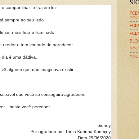
SI
e compartilhar te trazem luz.
FCB
YOU
á sempre ao seu lado.
FCB
 ser mais feliz e iluminado.
FCB
BLO
eu redor e tem vontade de agradecer.
YOU
YOU
 dia é uma dádiva.
 vê alguém que não imaginava existir.
palpável que você só conseguirá agradecer.
er... basta você perceber.
Sidney
Psicografado por Tania Karinna Koneçny
Data 29/06/2020