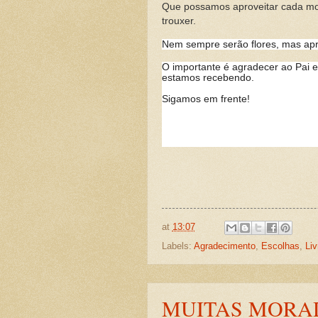
Que possamos aproveitar cada mo
trouxer.
Nem sempre serão flores, mas ap
O importante é agradecer ao Pai e 
estamos recebendo.
Sigamos em frente!
at
13:07
Labels:
Agradecimento
,
Escolhas
,
Liv
MUITAS MORA