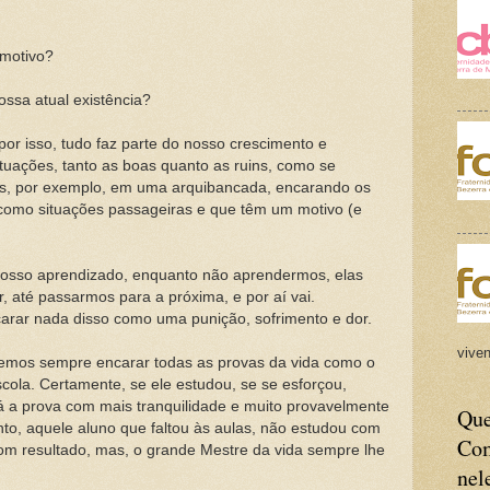
 motivo?
ossa atual existência?
or isso, tudo faz parte do nosso crescimento e
uações, tanto as boas quanto as ruins, como se
os, por exemplo, em uma arquibancada, encarando os
, como situações passageiras e que têm um motivo (e
nosso aprendizado, enquanto não aprendermos, elas
, até passarmos para a próxima, e por aí vai.
rar nada disso como uma punição, sofrimento e dor.
viven
mos sempre encarar todas as provas da vida como o
ola. Certamente, se ele estudou, se se esforçou,
rá a prova com mais tranquilidade e muito provavelmente
Que
to, aquele aluno que faltou às aulas, não estudou com
Com
om resultado, mas, o grande Mestre da vida sempre lhe
nel