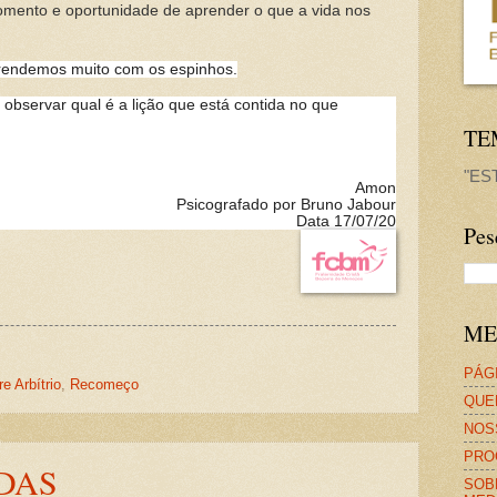
mento e oportunidade de aprender o que a vida nos
rendemos muito com os espinhos.
observar qual é a lição que está contida no que
TE
"ES
Amon
Psicografado por Bruno Jabour
Data 17/07/20
Pes
ME
PÁGI
re Arbítrio
,
Recomeço
QUE
NOS
PRO
DAS
SOB