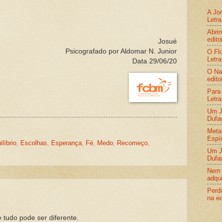
A Jor
Letra
Abrin
edito
Josué
Psicografado por Aldomar N. Junior
O Flo
Letra
Data 29/06/20
O Nas
edito
Para 
Letra
Um Jo
Dufa
Metam
Espír
ilíbrio
,
Escolhas
,
Esperança
,
Fé
,
Medo
,
Recomeço
,
Um Jo
Dufa
Nem 
adqui
Perdã
na ed
tudo pode ser diferente.