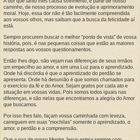
A dor que tanto lhes causa sofrimento, é parte de nosso
caminho, de nosso processo de evolução e aprimoramento
moral. Hoje, essa dor não é tão facilmente compreendida
aos vossos olhos, mas saibam que a busca da felicidade aí
está.
Sempre procurem buscar o melhor “ponto de vista” de vossa
história, pois, é nas pequenas coisas que estão as maiores
respostas aos vossos questionamentos.
Então lhes digo, não vejam nas diferenças de seus irmãos
um empecilho ao amor, e sim uma Luz para o aprendizado.
Onde há discórdia é que o aprendizado do perdão se
apresenta. Onde há desunião é que somos chamados para
o exercício da fé e do Amor. Sejam gratos por cada ato e
situação em vossas vidas. Pois somos todos iguais nas
diferenças, e são nelas que encontramos a alegria do Amor
que buscamos.
Por isso lhes falo, façam vossa caminhada com leveza,
carreguem em suas “mochilas” somente o aprendizado, o
amor, o perdão e a compreensão.
Que a paz de nosso Mestre Jesus esteja sempre com