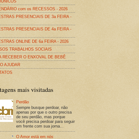
IÚNICOS
NDÁRIO com os RECESSOS - 2026
STRAS PRESENCIAIS DE 3a FEIRA -
STRAS PRESENCIAIS DE 4a FEIRA -
STRAS ONLINE DE 6a FEIRA - 2026
SOS TRABALHOS SOCIAIS
A RECEBER O ENXOVAL DE BEBÊ
O AJUDAR
TATOS
tagens mais visitadas
Perdão
Sempre busque perdoar, não
apenas por que o outro precisa
de seu perdão, mas porque
você precisa perdoar para seguir
em frente com sua jorna...
O Amor está em nós