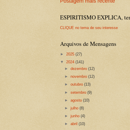
Postagem mais recente
ESPIRITISMO EXPLICA, temas
CLIQUE no tema de seu interesse
Arquivos de Mensagens
►
2025
(27)
▼
2024
(141)
►
dezembro
(12)
►
novembro
(12)
►
outubro
(13)
►
setembro
(9)
►
agosto
(10)
►
julho
(8)
►
junho
(4)
►
abril
(10)