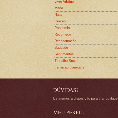
Livre Arbítrio
Medo
Natal
Oração
Pandemia
Recomeço
Reencarnação
Saudade
Sentimentos
Trabalho Social
transição planetária
DÚVIDAS?
Estaremos à disposição para tirar qualque
MEU PERFIL