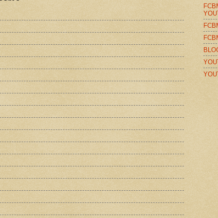
FCB
YOU
FCB
FCB
BLO
YOU
YOU