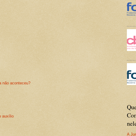
da não aconteceu?
Que
Com
 auxílio
nel
A Jor