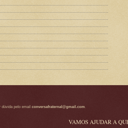
r dúvida pelo email
conversafraternal@gmail.com
.
VAMOS AJUDAR A QU