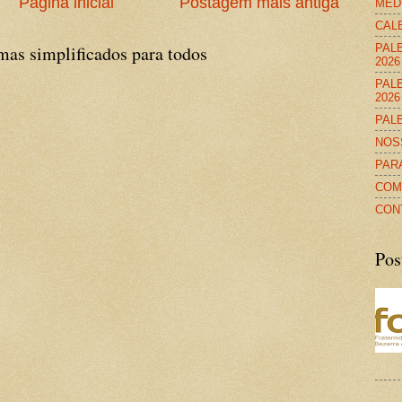
Página inicial
Postagem mais antiga
MED
CALE
PALE
 simplificados para todos
2026
PALE
2026
PALE
NOS
PAR
COM
CON
Pos