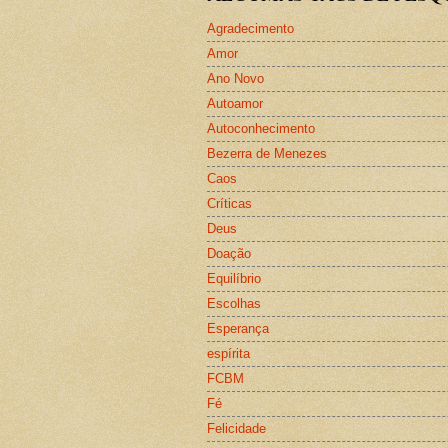
Agradecimento
Amor
Ano Novo
Autoamor
Autoconhecimento
Bezerra de Menezes
Caos
Críticas
Deus
Doação
Equilíbrio
Escolhas
Esperança
espírita
FCBM
Fé
Felicidade