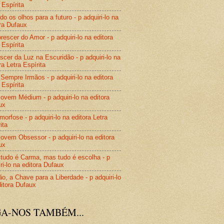
 Espírita
do os olhos para a futuro - p adquiri-lo na
ra Dufaux
rescer do Amor - p adquiri-lo na editora
 Espírita
cer da Luz na Escuridão - p adquiri-lo na
ra Letra Espírita
Sempre Irmãos - p adquiri-lo na editora
 Espírita
vem Médium - p adquiri-lo na editora
ux
orfose - p adquiri-lo na editora Letra
ita
vem Obsessor - p adquiri-lo na editora
ux
tudo é Carma, mas tudo é escolha - p
ri-lo na editora Dufaux
o, a Chave para a Liberdade - p adquiri-lo
itora Dufaux
GA-NOS TAMBÉM...