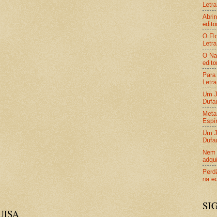
Letra
Abrin
edito
O Flo
Letra
O Nas
edito
Para 
Letra
Um Jo
Dufa
Metam
Espír
Um Jo
Dufa
Nem 
adqui
Perdã
na ed
SI
UISA