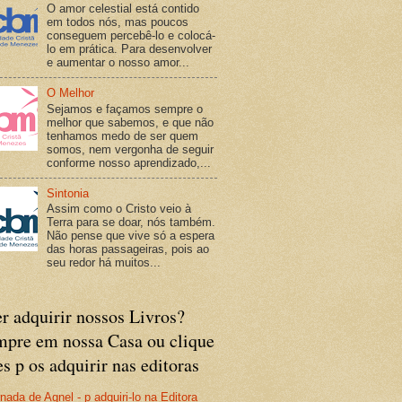
O amor celestial está contido
em todos nós, mas poucos
conseguem percebê-lo e colocá-
lo em prática. Para desenvolver
e aumentar o nosso amor...
O Melhor
Sejamos e façamos sempre o
melhor que sabemos, e que não
tenhamos medo de ser quem
somos, nem vergonha de seguir
conforme nosso aprendizado,...
Sintonia
Assim como o Cristo veio à
Terra para se doar, nós também.
Não pense que vive só a espera
das horas passageiras, pois ao
seu redor há muitos...
r adquirir nossos Livros?
pre em nossa Casa ou clique
es p os adquirir nas editoras
nada de Agnel - p adquiri-lo na Editora