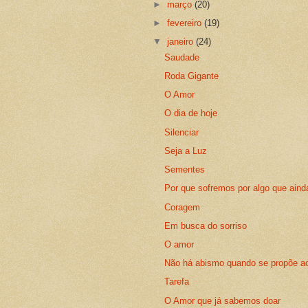
►
março
(20)
►
fevereiro
(19)
▼
janeiro
(24)
Saudade
Roda Gigante
O Amor
O dia de hoje
Silenciar
Seja a Luz
Sementes
Por que sofremos por algo que ain
Coragem
Em busca do sorriso
O amor
Não há abismo quando se propõe ao
Tarefa
O Amor que já sabemos doar