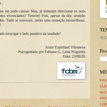
...
ue ela pode causar. Mas, já tentaram direcionar os seus
s vivenciados? Tentem! Pois, apesar da dor, sentirão
das. Tudo se renovará...terão uma sensação maravilhosa,
!
TE
ndo enxergar o lado positivo da saudade!
"ES
Autor Espiritual:
Filomena
Pes
Psicografado por Fabiana G. Lima Nogueira
Data: 23/08/20
ME
PÁGI
QUE
NOS
PRO
SOB