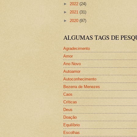
►
2022
(24)
►
2021
(31)
►
2020
(97)
ALGUMAS TAGS DE PESQ
Agradecimento
Amor
Ano Novo
Autoamor
Autoconhecimento
Bezerra de Menezes
Caos
Críticas
Deus
Doação
Equilíbrio
Escolhas