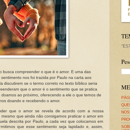
TE
"ES
Pes
no busca compreender o que é o amor. E uma das
sentimento nos foi trazida por Paulo na carta aos
da discutirem se o termo correto no texto bíblico seria
ME
reenderam que o amor é o sentimento que se pratica
 doamos ao próximo, oferecendo a ele o que temos de
PÁGI
mos doando e recebendo o amor.
QUE
ender que o amor se revela de acordo com a nossa
NOS
, mesmo que ainda não consigamos praticar o amor em
PRO
uela descrita por Paulo, a cada vez que colocamos em
SOB
rmitimos que esse sentimento seja lapidado e, assim,