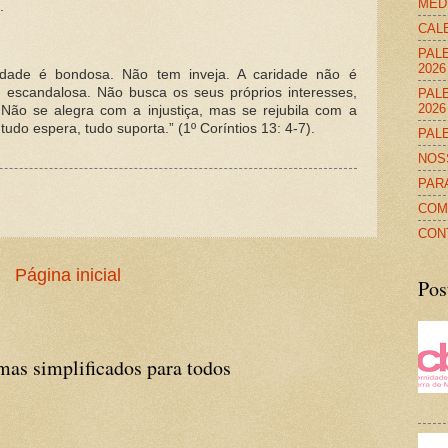
MED
.
CALE
PALE
2026
ridade é bondosa. Não tem inveja. A caridade não é
 escandalosa. Não busca os seus próprios interesses,
PALE
2026
. Não se alegra com a injustiça, mas se rejubila com a
udo espera, tudo suporta.” (1º Coríntios 13: 4-7).
PALE
NOS
PAR
COM
CON
Página inicial
Pos
 simplificados para todos