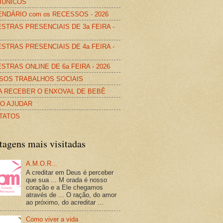
IÚNICOS
NDÁRIO com os RECESSOS - 2026
STRAS PRESENCIAIS DE 3a FEIRA -
STRAS PRESENCIAIS DE 4a FEIRA -
STRAS ONLINE DE 6a FEIRA - 2026
SOS TRABALHOS SOCIAIS
A RECEBER O ENXOVAL DE BEBÊ
O AJUDAR
TATOS
tagens mais visitadas
A.M.O.R...
A creditar em Deus é perceber
que sua ... M orada é nosso
coração e a Ele chegamos
através de ... O ração, do amor
ao próximo, do acreditar ...
Como viver a vida