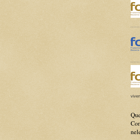
viven
Que
Com
nel