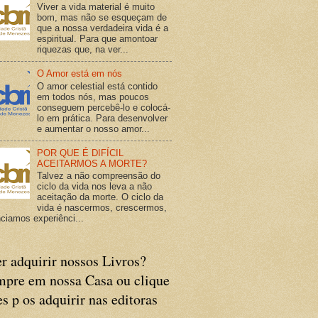
Viver a vida material é muito
bom, mas não se esqueçam de
que a nossa verdadeira vida é a
espiritual. Para que amontoar
riquezas que, na ver...
O Amor está em nós
O amor celestial está contido
em todos nós, mas poucos
conseguem percebê-lo e colocá-
lo em prática. Para desenvolver
e aumentar o nosso amor...
POR QUE É DIFÍCIL
ACEITARMOS A MORTE?
Talvez a não compreensão do
ciclo da vida nos leva a não
aceitação da morte. O ciclo da
vida é nascermos, crescermos,
ciamos experiênci...
r adquirir nossos Livros?
pre em nossa Casa ou clique
es p os adquirir nas editoras