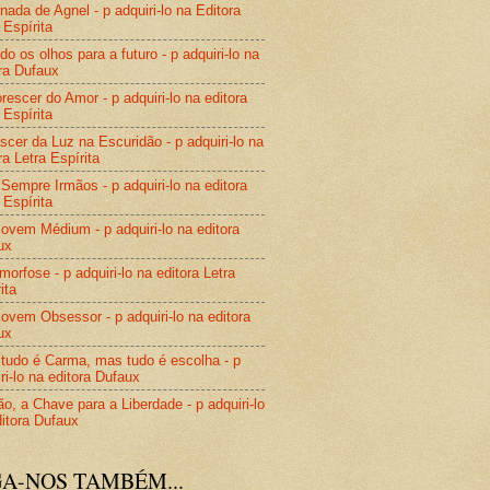
nada de Agnel - p adquiri-lo na Editora
 Espírita
do os olhos para a futuro - p adquiri-lo na
ra Dufaux
rescer do Amor - p adquiri-lo na editora
 Espírita
cer da Luz na Escuridão - p adquiri-lo na
ra Letra Espírita
Sempre Irmãos - p adquiri-lo na editora
 Espírita
vem Médium - p adquiri-lo na editora
ux
orfose - p adquiri-lo na editora Letra
ita
vem Obsessor - p adquiri-lo na editora
ux
tudo é Carma, mas tudo é escolha - p
ri-lo na editora Dufaux
o, a Chave para a Liberdade - p adquiri-lo
itora Dufaux
GA-NOS TAMBÉM...