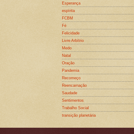
Esperança
espírita
FCBM
Fé
Felicidade
Livre Arbítrio
Medo
Natal
Oração
Pandemia
Recomeço
Reencarnação
Saudade
Sentimentos
Trabalho Social
transição planetária