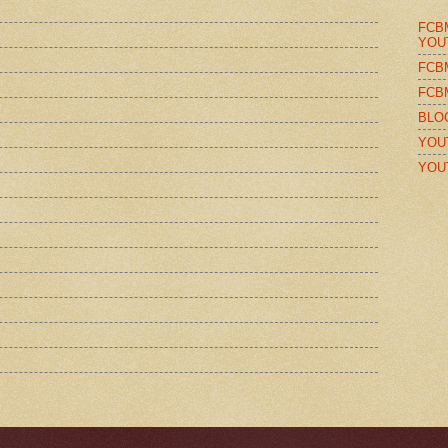
FCB
YOU
FCB
FCB
BLO
YOU
YOU