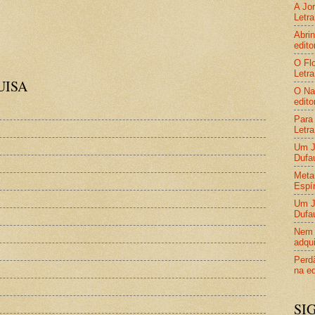
A Jor
Letra
Abrin
edito
O Flo
Letra
UISA
O Nas
edito
Para 
Letra
Um Jo
Dufa
Metam
Espír
Um Jo
Dufa
Nem 
adqui
Perdã
na ed
SI